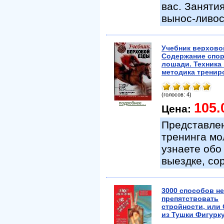
вас. Заняти
вынос-ливос
Учебник верхово
Содержание спо
лошади. Техника
методика тренир
(голосов: 4)
подробнее...
105.
Цена:
Представлен
тренинга мо
узнаете обо
выездке, со
3000 способов не
препятствовать
стройности, или
из Тушки Фигурку