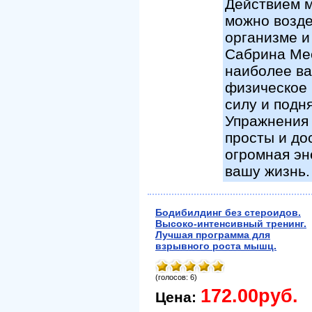
Действием м
можно возде
организме и
Сабрина Мес
наиболее ва
физическое 
силу и подн
Упражнения 
просты и до
огромная эн
вашу жизнь.
Бодибилдинг без стероидов.
Высоко-интенсивный тренинг.
Лучшая программа для
взрывного роста мышц.
(голосов: 6)
172.00руб.
Цена: