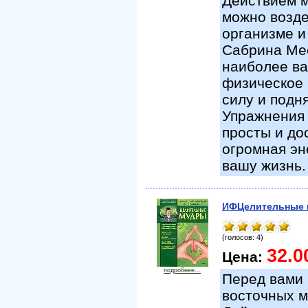
Действием м
можно возде
организме и
Сабрина Мес
наиболее ва
физическое 
силу и подн
Упражнения 
просты и до
огромная эн
вашу жизнь.
ИФЦелительные
(голосов: 4)
32.0
Цена:
подробнее...
Перед вами 
восточных м