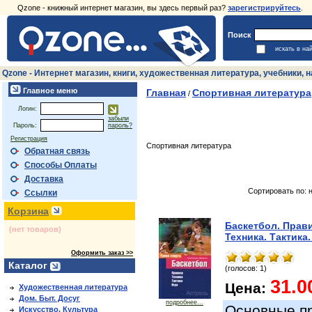
Qzone - книжный интернет магазин, вы здесь первый раз?
зарегистрируйтесь
.
Поиск
искать в на
Qzone - Интернет магазин, книги, художественная литература, учебники,
Главное меню
Главная
Спортивная литература
/
Логин:
забыли
Пароль:
пароль?
Регистрация
Спортивная литература
Обратная связь
Способы Оплаты
Доставка
Сортировать по: 
Ссылки
Корзина
Баскетбол. Прав
(нет товаров)
Техника. Тактика.
Оформить заказ >>
Каталог
(голосов: 1)
31.0
Цена:
Художественная литература
Дом. Быт. Досуг
подробнее...
Основные пр
Искусство. Культура