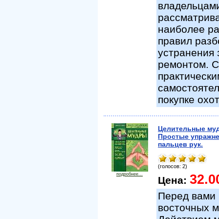
владельцами
рассматрива
наиболее ра
правил разб
устранения 
ремонтом. С
практически
самостоятел
покупке охо
Целительные му
Простые упражне
пальцев рук.
(голосов: 2)
подробнее...
32.0
Цена:
Перед вами 
восточных м