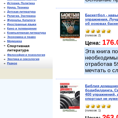
История. Политика
Наука. Техника
Детская литература
Баскетбол - навы
Религия. Эзотерика
упражнения. Луч
Журналы. Каталоги
об основах баске
Иностранные языки
Кино и телевидение
Компьютерная литература
(голосов: 2)
Экономика и право
подробнее...
176.
Медицина
Цена:
Спортивная
литература
Эта книга п
Философия и психология
необходимым
Эротика и сексология
отработав 5
Разное
мечтать о с
Библия домашне
бодибилдинга. 
400 упражнений, 
спортзал не нуже
подробнее...
(голосов: 1)
263.
Цена: