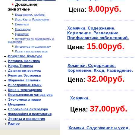
Домашние
9.00руб.
Цена:
животные
Ежедневники, альбомы
Игры. Карты. Развлечения
Календари
Хомячки. Содержание.
Кроссворды
Кормление. Разведение.
Кулинария
Профилактика заболеваний.
Литература по домоводству и
рукоделию
15.00руб.
Цена:
Литература по садоводству
Пазлы и настольные игры
Искусство. Культура
История. Политика
Хомячки. Содержание.
Наука. Техника
Кормление. Кход. Разведение.
Детская литература
Религия. Эзотерика
32.00руб.
Цена:
Журналы. Каталоги
Иностранные языки
Кино и телевидение
Компьютерная литература
Хомячки.
Экономика и право
Медицина
37.00руб.
Цена:
Спортивная литература
Философия и психология
Эротика и сексология
Разное
Хомяки. Содержание и уход.