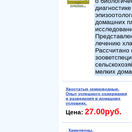
о биологиче
подробнее...
диагностике
эпизоотолог
домашних пл
исследовани
Представлен
лечению хл
Рассчитано 
зооветспеци
сельскохозя
мелких дом
Хвостатые земноводные.
Опыт успешного содержания
и разведения в домашних
условиях.
27.00руб.
Цена:
Хамелеоны.