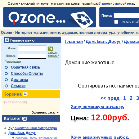
Qzone - книжный интернет магазин, вы здесь первый раз?
зарегистрируйтесь
.
Поиск
искать в на
Qzone - Интернет магазин, книги, художественная литература, учебники,
Главное меню
Главная
Дом. Быт. Досуг
Домаш
/
/
Логин:
забыли
Пароль:
пароль?
Домашние животные
Регистрация
Обратная связь
Способы Оплаты
Доставка
Сортировать по: наимено
Ссылки
Корзина
<< пред
1
2
3
(нет товаров)
Хочу немецкую овчарку.
Оформить заказ >>
12.00руб.
Цена:
Каталог
Художественная литература
Дом. Быт. Досуг
Хочу аквариумных рыбок.
Анекдоты, тосты, поздравления