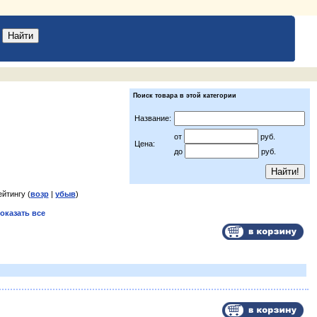
Поиск товара в этой категории
Название:
от
руб.
Цена:
до
руб.
ейтингу (
возр
|
убыв
)
оказать все