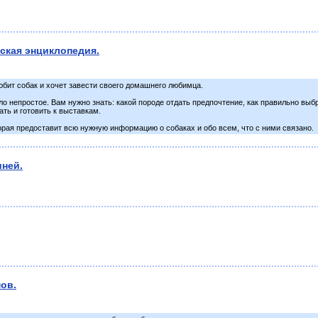
ская энциклопедия.
любит собак и хочет завести своего домашнего любимца.
о непростое. Вам нужно знать: какой породе отдать предпочтение, как правильно выбра
ать и готовить к выставкам.
оторая предоставит всю нужную информацию о собаках и обо всем, что с ними связано.
ней.
ов.