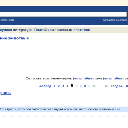
в найденном
расширенный поиск
, научная литература. Почтой и наложенным платежом
ние животные
Сортировать по: наименованию (
возр
|
убыв
), цене (
возр
|
убыв
), р
5
<< пред
1
2
3
4
6
7
8
9
10
...
66
след >>
|
п
ение.
 Это страсть, кото-рой любители посвящают огромную часть своего времени и сил.