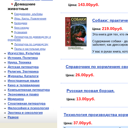
Домашние
143.00руб.
Цена:
животные
Ежедневники, альбомы
Игры. Карты. Развлечения
Собаки: практиче
Календари
Кроссворды
219.00руб.
Цена:
Кулинария
Эта книга для тех, кто 
Литература по домоводству и
рукоделию
Содержание собаки - дел
Литература по садоводству
заболеет, как дрессиров
подробнее...
Пазлы и настольные игры
У вас в руках книга, к
Искусство. Культура
История. Политика
Наука. Техника
Справочник по кормлению сви
Детская литература
Религия. Эзотерика
26.00руб.
Цена:
Журналы. Каталоги
Иностранные языки
Кино и телевидение
Компьютерная литература
Русская псовая борзая.
Экономика и право
13.00руб.
Медицина
Цена:
Спортивная литература
Философия и психология
Эротика и сексология
Технология производства корм
Разное
37.00руб.
Цена: