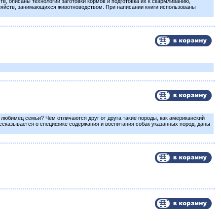
в, описаны технологии заготовки кормов и подготовка их к скармливанию,
зяйств, занимающихся животноводством. При написании книги использованы
любимец семьи? Чем отличаются друг от друга такие породы, как американский
ссказывается о специфике содержания и воспитания собак указанных пород, даны