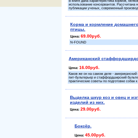
В книге дана характеристика кормов, белк
использование консервантов. Рассчитана 
публикации ученых, современный производ
Корма и кормление домашнего
птицы.
69.00руб.
Цена:
N-FOUND
Американский стаффордширдс
16.00руб.
Цена:
Каков же он на самом деле - американски
пит-бультерьер и стаффордширский бультер
практические советы по подготовке собак 
Выделка шкур коз и овец и из
изделий из них.
29.00руб.
Цена:
Боксёр.
45.00руб.
Цена: