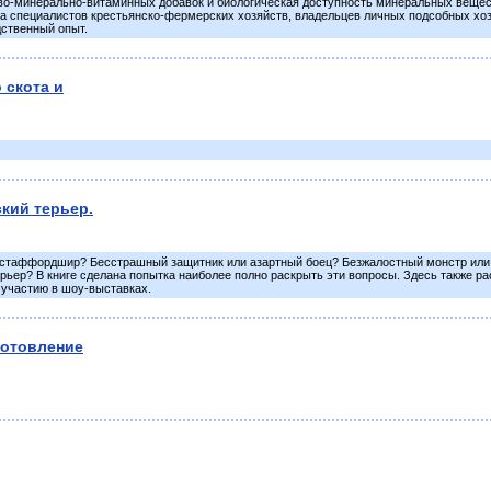
ово-минерально-витаминных добавок и биологическая доступность минеральных вещест
на специалистов крестьянско-фермерских хозяйств, владельцев личных подсобных хо
ственный опыт.
 скота и
кий терьер.
й стаффордшир? Бесстрашный защитник или азартный боец? Безжалостный монстр или 
ьер? В книге сделана попытка наиболее полно раскрыть эти вопросы. Здесь также ра
к участию в шоу-выставках.
готовление