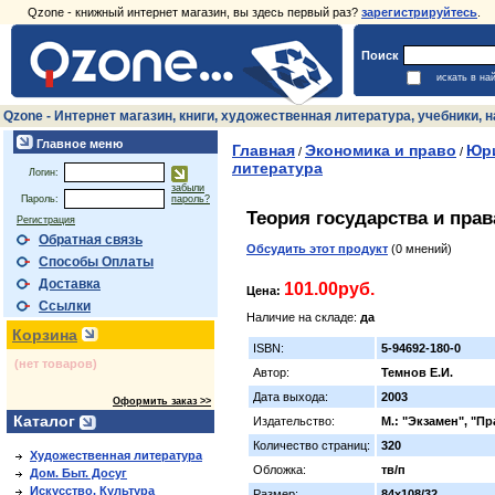
Qzone - книжный интернет магазин, вы здесь первый раз?
зарегистрируйтесь
.
Поиск
искать в на
Qzone - Интернет магазин, книги, художественная литература, учебники,
Главное меню
Главная
Экономика и право
Юри
/
/
литература
Логин:
забыли
Пароль:
пароль?
Теория государства и прав
Регистрация
Обратная связь
Обсудить этот продукт
(0 мнений)
Способы Оплаты
Доставка
101.00руб.
Цена:
Ссылки
Наличие на складе:
да
Корзина
ISBN:
5-94692-180-0
(нет товаров)
Автор:
Темнов Е.И.
Дата выхода:
2003
Оформить заказ >>
Каталог
Издательство:
М.: "Экзамен", "Пр
Количество страниц:
320
Художественная литература
Обложка:
тв/п
Дом. Быт. Досуг
Искусство. Культура
Размер:
84х108/32