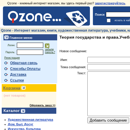
Qzone - книжный интернет магазин, вы здесь первый раз?
зарегистрируйтесь
.
Поиск
искать в на
Qzone - Интернет магазин, книги, художественная литература, учебники,
Теория государства и права.Учеб
Главное меню
Логин:
забыли
Новое сообщение:
Пароль:
пароль?
Регистрация
Имя:
Обратная связь
Тема сообщения:
Способы Оплаты
Текст:
Доставка
Ссылки
Корзина
(нет товаров)
Оформить заказ >>
Каталог
Художественная литература
Дом. Быт. Досуг
Искусство. Культура