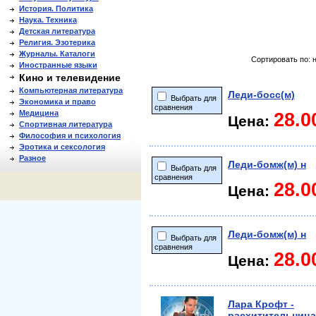
История. Политика
Наука. Техника
Детская литература
Религия. Эзотерика
Журналы. Каталоги
Сортировать по: 
Иностранные языки
Кино и телевидение
Компьютерная литература
Леди-босс(м)
Выбрать для
Экономика и право
сравнения
Медицина
28.0
Цена:
Спортивная литература
Философия и психология
Эротика и сексология
Разное
Леди-бомж(м) н
Выбрать для
сравнения
28.0
Цена:
Леди-бомж(м) н
Выбрать для
сравнения
28.0
Цена:
Лара Крофт -
расхитительница