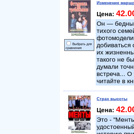
Изменение марш
42.0
Цена:
Он — бедный
тихого семе
подробнее...
фотомодели,
добиваться 
Выбрать для
сравнения
их жизненны
такого не б
думали точн
встреча... 
читайте в к
Страх высоты
42.0
Цена:
Это - "Мент
удостоенный
подробнее...
историю при