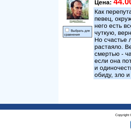
44.0
Цена:
Как перепут
певец, окру
подробнее...
него есть вс
Выбрать для
чуткую, вер
сравнения
Но счастье 
растаяло. В
смертью - ч
если она по
и одиночест
обиду, зло и
Copyright