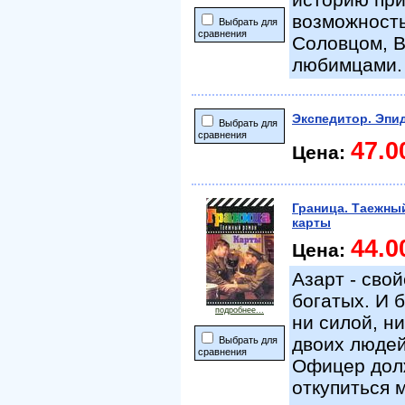
возможность
Выбрать для
сравнения
Соловцом, 
любимцами.
Экспедитор. Эпи
Выбрать для
сравнения
47.0
Цена:
Граница. Таежны
карты
44.0
Цена:
Азарт - сво
богатых. И 
подробнее...
ни силой, ни
двоих людей
Выбрать для
сравнения
Офицер долж
откупиться 