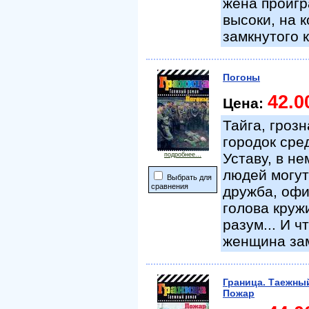
жена проигр
высоки, на 
замкнутого 
Погоны
42.0
Цена:
Тайга, гроз
городок сре
Уставу, в не
подробнее...
людей могут
Выбрать для
сравнения
дружба, офи
голова круж
разум... И ч
женщина зам
Граница. Таежны
Пожар