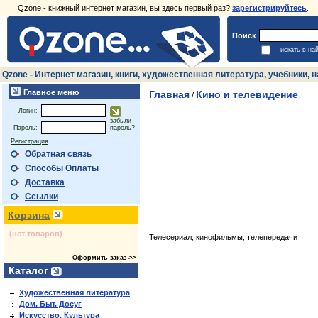
Qzone - книжный интернет магазин, вы здесь первый раз?
зарегистрируйтесь
.
Поиск
искать в на
Qzone - Интернет магазин, книги, художественная литература, учебники,
Главное меню
Главная
Кино и телевидение
/
Логин:
забыли
Пароль:
пароль?
Регистрация
Обратная связь
Способы Оплаты
Доставка
Ссылки
Корзина
(нет товаров)
Телесериал, кинофильмы, телепередачи
Оформить заказ >>
Каталог
Художественная литература
Дом. Быт. Досуг
Искусство. Культура