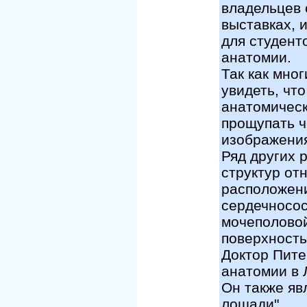
владельцев 
выставках, и
для студент
анатомии.
Так как мно
увидеть, чт
анатомическ
прощупать ч
изображения
Ряд других 
структур от
расположен
сердечносос
мочеполовой
поверхность
Доктор Пите
анатомии в 
Он также яв
лошади".