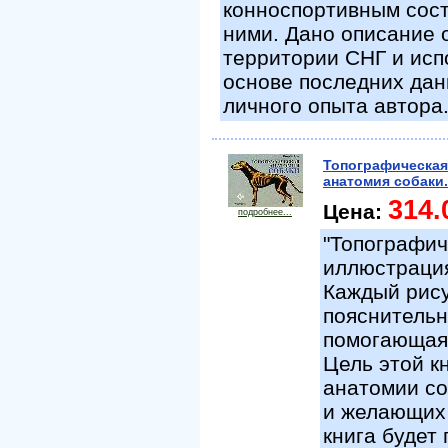
конноспортивным сост
ними. Дано описание 
территории СНГ и исп
основе последних данн
личного опыта автора
Топографическая
анатомия собаки.
314.
Цена:
подробнее...
"Топографич
иллюстрация
Каждый рису
пояснитель
помогающая 
Цель этой к
анатомии со
и желающих 
книга будет