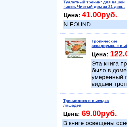
Туалетный тренинг для вашей
киски. Чистый дом за 21 день.
41.00руб.
Цена:
N-FOUND
Тропические
аквариумные рыб
122.
Цена:
подробнее...
Эта книга п
было в доме
умеренный п
видами троп
Тренировка и выездка
лошадей.
69.00руб.
Цена:
В книге освещены осн