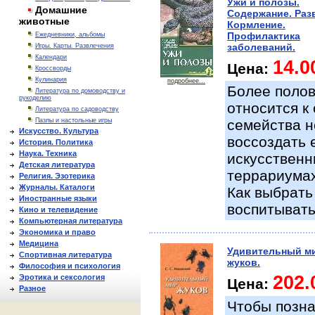
Ужи и полозы.
Домашние
Содержание. Раз
животные
Кормление.
Профилактика
Ежедневники, альбомы
заболеваний.
Игры. Карты. Развлечения
Календари
14.0
Цена:
Кроссворды
Кулинария
подробнее...
Более полов
Литература по домоводству и
рукоделию
относится к
Литература по садоводству
Пазлы и настольные игры
семейства н
Искусство. Культура
воссоздать 
История. Политика
Наука. Техника
искусственн
Детская литература
террариумах
Религия. Эзотерика
Журналы. Каталоги
Как выбрать
Иностранные языки
воспитывать
Кино и телевидение
Компьютерная литература
Экономика и право
Медицина
Удивительный м
Спортивная литература
жуков.
Философия и психология
202.
Эротика и сексология
Цена:
Разное
Чтобы позна