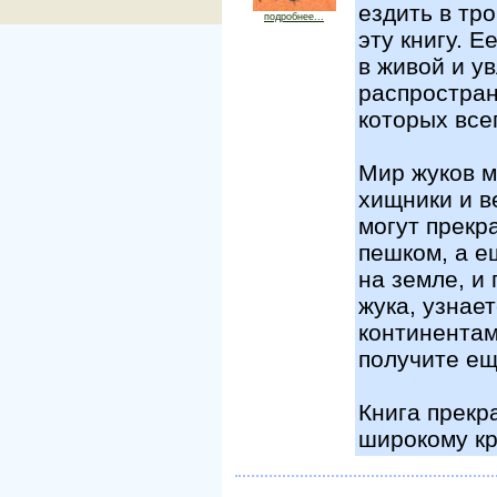
ездить в тр
подробнее...
эту книгу. Е
в живой и у
распростран
которых все
Мир жуков м
хищники и в
могут прекр
пешком, а е
на земле, и
жука, узнае
континентам
получите е
Книга прекр
широкому кр