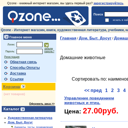
Qzone - книжный интернет магазин, вы здесь первый раз?
зарегистрируйтесь
.
Поиск
искать в на
Qzone - Интернет магазин, книги, художественная литература, учебники,
Главное меню
Главная
Дом. Быт. Досуг
Домаш
/
/
Логин:
забыли
Пароль:
пароль?
Домашние животные
Регистрация
Обратная связь
Способы Оплаты
Доставка
Сортировать по: наимено
Ссылки
Корзина
<< пред
1
2
3
4
(нет товаров)
Управление поведением
животных и птиц.
Оформить заказ >>
Каталог
27.00руб.
Цена:
Художественная литература
Дом. Быт. Досуг
Анекдоты, тосты, поздравления