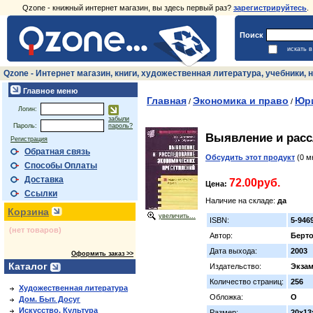
Qzone - книжный интернет магазин, вы здесь первый раз?
зарегистрируйтесь
.
Поиск
искать 
Qzone - Интернет магазин, книги, художественная литература, учебники
Главное меню
Главная
Экономика и право
Юри
/
/
Логин:
забыли
Пароль:
пароль?
Выявление и расс
Регистрация
Обратная связь
Обсудить этот продукт
(0 м
Способы Оплаты
Доставка
72.00руб.
Цена:
Ссылки
Наличие на складе:
да
Корзина
увеличить...
ISBN:
5-946
(нет товаров)
Автор:
Берт
Дата выхода:
2003
Оформить заказ >>
Каталог
Издательство:
Экза
Количество страниц:
256
Художественная литература
Обложка:
О
Дом. Быт. Досуг
Искусство. Культура
Размер:
20x13