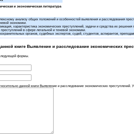
ческая и экономическая литература
плексному анализу общих положений и особенностей выявления и расследования прес
невой экономики.
икация, характеристика экономических преступлений, задачи и средства их решения по
преступлений в сфере легальной и теневой экономики.
оохранительных органов, судебных экспертов, судей, студентов, аспирантов, препод
данной книге Выявление и расследование экономических прест
 следующей формы.
осительно данной книги Выявление и расследование экономических преступлений. Уч