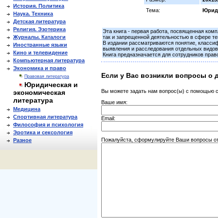
История. Политика
Тема:
Юриди
Наука. Техника
Детская литература
Религия. Эзотерика
Эта книга - первая работа, посвященная ком
Журналы. Каталоги
так и запрещенной деятельностью в сфере те
В издании рассматриваются понятие, классиф
Иностранные языки
выявления и расследования отдельных видов 
Кино и телевидение
Книга предназначается для сотрудников прав
Компьютерная литература
Экономика и право
Если у Вас возникли вопросы о 
Правовая литература
Юридическая и
Вы можете задать нам вопрос(ы) с помощью
экономическая
литература
Ваше имя:
Медицина
Спортивная литература
Email:
Философия и психология
Эротика и сексология
Пожалуйста, сформулируйте Ваши вопросы отн
Разное