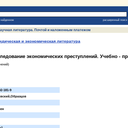
в найденном
расширенный поиск
, научная литература. Почтой и наложенным платежом
дическая и экономическая литература
ледование экономических преступлений. Учебно - пр
нений)
92-181-9
овский,Образцов
мен
x1