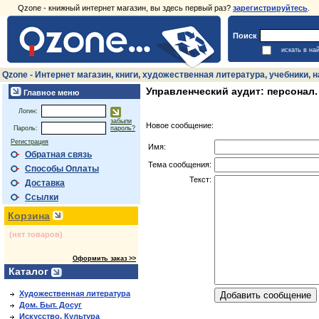
Qzone - книжный интернет магазин, вы здесь первый раз?
зарегистрируйтесь
.
Поиск
искать в на
Qzone - Интернет магазин, книги, художественная литература, учебники,
Управленческий аудит: персонал.
Главное меню
Логин:
забыли
Новое сообщение:
Пароль:
пароль?
Регистрация
Имя:
Обратная связь
Тема сообщения:
Способы Оплаты
Текст:
Доставка
Ссылки
Корзина
(нет товаров)
Оформить заказ >>
Каталог
Художественная литература
Дом. Быт. Досуг
Искусство. Культура