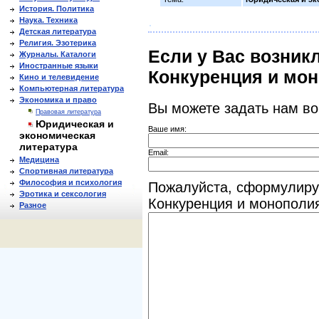
История. Политика
Наука. Техника
Детская литература
Религия. Эзотерика
Если у Вас возник
Журналы. Каталоги
Иностранные языки
Конкуренция и мо
Кино и телевидение
Компьютерная литература
Экономика и право
Вы можете задать нам в
Правовая литература
Юридическая и
Ваше имя:
экономическая
литература
Email:
Медицина
Спортивная литература
Философия и психология
Пожалуйста, сформулиру
Эротика и сексология
Конкуренция и монополи
Разное