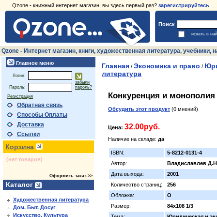
Qzone - книжный интернет магазин, вы здесь первый раз?
зарегистрируйтесь
.
Поиск
искать в на
Qzone - Интернет магазин, книги, художественная литература, учебники,
Главное меню
Главная
Экономика и право
Юри
/
/
литература
Логин:
забыли
Пароль:
пароль?
Конкуренция и монополия
Регистрация
Обратная связь
Обсудить этот продукт
(0 мнений)
Способы Оплаты
Доставка
32.00руб.
Цена:
Ссылки
Наличие на складе:
да
Корзина
ISBN:
5-8212-0131-4
(нет товаров)
Автор:
Владиславлев Д.Н
Дата выхода:
2001
Оформить заказ >>
Каталог
Количество страниц:
256
Обложка:
О
Художественная литература
Размер:
84х108 1/3
Дом. Быт. Досуг
Искусство. Культура
Тема:
Юридическая и эк