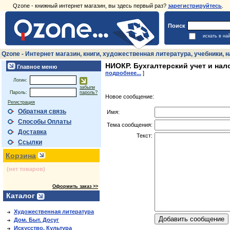
Qzone - книжный интернет магазин, вы здесь первый раз?
зарегистрируйтесь
.
Поиск
искать в на
Qzone - Интернет магазин, книги, художественная литература, учебники,
НИОКР. Бухгалтерский учет и нал
Главное меню
подробнее...
]
Логин:
забыли
Пароль:
пароль?
Новое сообщение:
Регистрация
Обратная связь
Имя:
Способы Оплаты
Тема сообщения:
Доставка
Текст:
Ссылки
Корзина
(нет товаров)
Оформить заказ >>
Каталог
Художественная литература
Дом. Быт. Досуг
Искусство. Культура