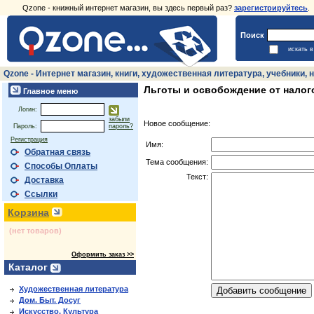
Qzone - книжный интернет магазин, вы здесь первый раз?
зарегистрируйтесь
.
Поиск
искать 
Qzone - Интернет магазин, книги, художественная литература, учебники
Льготы и освобождение от налог
Главное меню
Логин:
забыли
Новое сообщение:
Пароль:
пароль?
Регистрация
Имя:
Обратная связь
Тема сообщения:
Способы Оплаты
Текст:
Доставка
Ссылки
Корзина
(нет товаров)
Оформить заказ >>
Каталог
Художественная литература
Дом. Быт. Досуг
Искусство. Культура