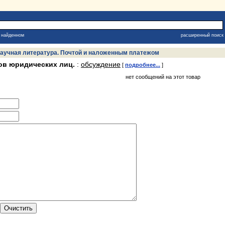
в найденном
расширенный поиск
, научная литература. Почтой и наложенным платежом
ов юридических лиц.
:
обсуждение
[
подробнее...
]
нет сообщений на этот товар