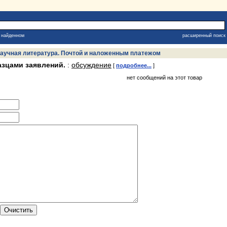
в найденном
расширенный поиск
, научная литература. Почтой и наложенным платежом
азцами заявлений.
:
обсуждение
[
подробнее...
]
нет сообщений на этот товар