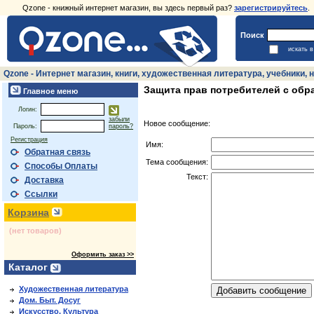
Qzone - книжный интернет магазин, вы здесь первый раз?
зарегистрируйтесь
.
Поиск
искать 
Qzone - Интернет магазин, книги, художественная литература, учебники
Защита прав потребителей с обр
Главное меню
Логин:
забыли
Новое сообщение:
Пароль:
пароль?
Регистрация
Имя:
Обратная связь
Тема сообщения:
Способы Оплаты
Текст:
Доставка
Ссылки
Корзина
(нет товаров)
Оформить заказ >>
Каталог
Художественная литература
Дом. Быт. Досуг
Искусство. Культура