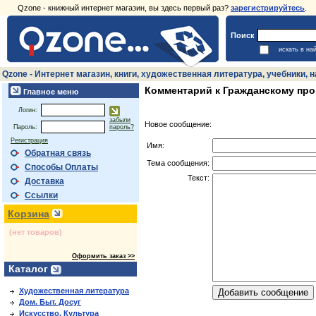
Qzone - книжный интернет магазин, вы здесь первый раз?
зарегистрируйтесь
.
Поиск
искать в на
Qzone - Интернет магазин, книги, художественная литература, учебники,
Комментарий к Гражданскому про
Главное меню
Логин:
забыли
Новое сообщение:
Пароль:
пароль?
Регистрация
Имя:
Обратная связь
Тема сообщения:
Способы Оплаты
Текст:
Доставка
Ссылки
Корзина
(нет товаров)
Оформить заказ >>
Каталог
Художественная литература
Дом. Быт. Досуг
Искусство. Культура