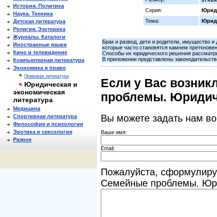
История. Политика
Серия:
Юрид
Наука. Техника
Тема:
Юриди
Детская литература
Религия. Эзотерика
Журналы. Каталоги
Брак и развод, дети и родители, имущество и
Иностранные языки
которые часто становятся камнем преткнове
Кино и телевидение
Способы их юридического решения рассматри
В приложении представлены законодательство
Компьютерная литература
Экономика и право
Правовая литература
Если у Вас возник
Юридическая и
экономическая
проблемы. Юридич
литература
Медицина
Вы можете задать нам в
Спортивная литература
Философия и психология
Эротика и сексология
Ваше имя:
Разное
Email:
Пожалуйста, сформулиру
Семейные проблемы. Юри