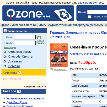
Qzone - книжный интернет магазин, вы здесь первый раз?
зарегистрируйтесь
.
Поиск
искать в на
Qzone - Интернет магазин, книги, художественная литература, учебники,
Главное меню
Главная
Экономика и право
Юри
/
/
литература
Логин:
забыли
Пароль:
пароль?
Семейные пробле
Регистрация
Обратная связь
Обсудить этот продукт
(0 м
Способы Оплаты
Доставка
40.00руб.
Цена:
Ссылки
Наличие на складе:
да
увеличить...
Корзина
ISBN:
5-699
(нет товаров)
Автор:
Аниш
Дата выхода:
апрел
Оформить заказ >>
Каталог
Издательство:
Эксм
Количество страниц:
160
Художественная литература
Обложка:
О
Дом. Быт. Досуг
Искусство. Культура
Размер:
17x13