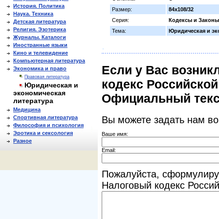
История. Политика
Размер:
84х108/32
Наука. Техника
Серия:
Кодексы и Законы
Детская литература
Религия. Эзотерика
Тема:
Юридическая и эк
Журналы. Каталоги
Иностранные языки
Кино и телевидение
Компьютерная литература
Если у Вас возник
Экономика и право
Правовая литература
кодекс Российской 
Юридическая и
экономическая
Официальный текс
литература
Медицина
Спортивная литература
Вы можете задать нам в
Философия и психология
Эротика и сексология
Ваше имя:
Разное
Email:
Пожалуйста, сформулиру
Налоговый кодекс Россий