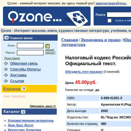
Qzone - книжный интернет магазин, вы здесь первый раз?
зарегистрируйтесь
.
Поиск
искать в на
Qzone - Интернет магазин, книги, художественная литература, учебники,
Главное меню
Главная
Экономика и право
Юри
/
/
литература
Логин:
забыли
Пароль:
пароль?
Налоговый кодекс Российс
Регистрация
Официальный текст.
Обратная связь
Способы Оплаты
Обсудить этот продукт
(0 мнений)
Доставка
Ссылки
45.00руб.
Цена:
Корзина
Наличие на складе:
да
(нет товаров)
ISBN:
5-699-01201-X
Автор:
Арановская Н./Ред
Оформить заказ >>
Каталог
Дата выхода:
2002
Издательство:
М,:"Изд-во ЭКСМО
Художественная литература
Количество страниц:
480
Дом. Быт. Досуг
Искусство. Культура
Обложка:
О