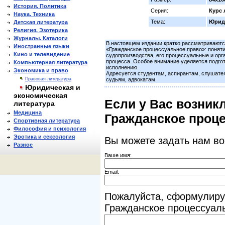
История. Политика
Серия:
Курс 
Наука. Техника
Тема:
Юриди
Детская литература
Религия. Эзотерика
Журналы. Каталоги
В настоящем издании кратко рассматриваютс
Иностранные языки
«Гражданское процессуальное право»: поняти
Кино и телевидение
судопроизводства, его процессуальные и орг
процесса. Особое внимание уделяется подгот
Компьютерная литература
исполнению.
Экономика и право
Адресуется студентам, аспирантам, слушате
Правовая литература
судьям, адвокатам.
Юридическая и
экономическая
Если у Вас возник
литература
Медицина
Гражданское проце
Спортивная литература
Философия и психология
Эротика и сексология
Вы можете задать нам в
Разное
Ваше имя:
Email:
Пожалуйста, сформулиру
Гражданское процессуаль