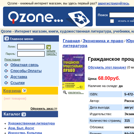
Qzone - книжный интернет магазин, вы здесь первый раз?
зарегистрируйтесь
.
Поиск
искать в на
Qzone - Интернет магазин, книги, художественная литература, учебники,
Главное меню
Главная
Экономика и право
Юри
/
/
литература
Логин:
забыли
Пароль:
пароль?
Гражданское проц
Регистрация
Обратная связь
Обсудить этот продукт
(0 м
Способы Оплаты
Доставка
68.00руб.
Цена:
Ссылки
Наличие на складе:
да
Корзина
увеличить...
ISBN:
5-472
(нет товаров)
Автор:
Расса
Дата выхода:
авгус
Оформить заказ >>
Каталог
Издательство:
Экза
Количество страниц:
315
Художественная литература
Обложка:
мягка
Дом. Быт. Досуг
Искусство. Культура
Размер:
84x10