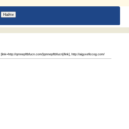
link=http://qmnepftbfucn.com/]qmnepftbfucn[/link], http://aigyxeficcog.com/