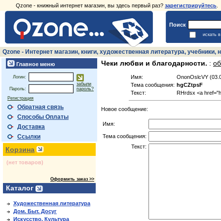
Qzone - книжный интернет магазин, вы здесь первый раз?
зарегистрируйтесь
.
Поиск
искать 
Qzone - Интернет магазин, книги, художественная литература, учебники
Чеки любви и благодарности.
:
об
Главное меню
Имя:
OnonOslcVY (03.0
Логин:
забыли
Тема сообщения:
hgCZtpsF
Пароль:
пароль?
Текст:
RHrdsx <a href="ht
Регистрация
Обратная связь
Новое сообщение:
Способы Оплаты
Имя:
Доставка
Тема сообщения:
Ссылки
Текст:
Корзина
(нет товаров)
Оформить заказ >>
Каталог
Художественная литература
Дом. Быт. Досуг
Искусство. Культура