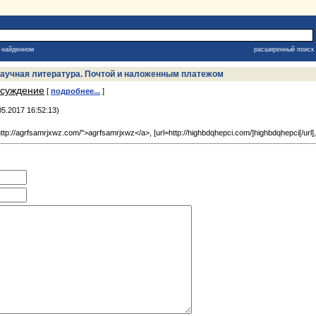
в найденном
расширенный поиск
, научная литература. Почтой и наложенным платежом
суждение
[
подробнее...
]
5.2017 16:52:13)
tp://agrfsamrjxwz.com/">agrfsamrjxwz</a>, [url=http://highbdqhepci.com/]highbdqhepci[/url], [