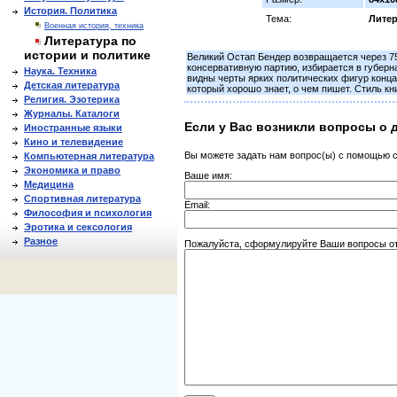
История. Политика
Тема:
Литер
Военная история, техника
Литература по
истории и политике
Великий Остап Бендер возвращается через 75
консервативную партию, избирается в губерна
Наука. Техника
видны черты ярких политических фигур конца 
Детская литература
который хорошо знает, о чем пишет. Стиль кн
Религия. Эзотерика
Журналы. Каталоги
Если у Вас возникли вопросы о д
Иностранные языки
Кино и телевидение
Вы можете задать нам вопрос(ы) с помощью
Компьютерная литература
Экономика и право
Ваше имя:
Медицина
Спортивная литература
Email:
Философия и психология
Эротика и сексология
Разное
Пожалуйста, сформулируйте Ваши вопросы отн