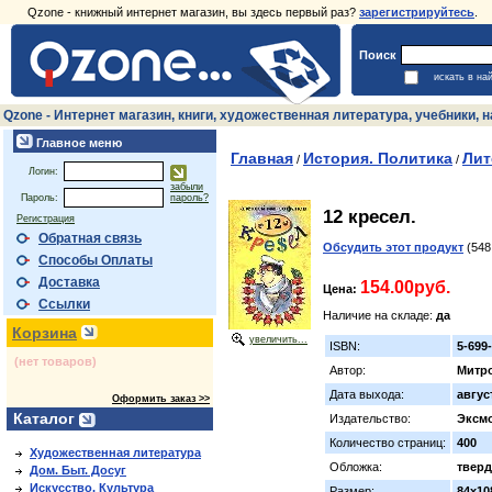
Qzone - книжный интернет магазин, вы здесь первый раз?
зарегистрируйтесь
.
Поиск
искать в на
Qzone - Интернет магазин, книги, художественная литература, учебники,
Главное меню
Главная
История. Политика
Лит
/
/
Логин:
забыли
Пароль:
пароль?
12 кресел.
Регистрация
Обратная связь
Обсудить этот продукт
(548
Способы Оплаты
Доставка
154.00руб.
Цена:
Ссылки
Наличие на складе:
да
Корзина
увеличить...
ISBN:
5-699
(нет товаров)
Автор:
Митр
Дата выхода:
авгус
Оформить заказ >>
Каталог
Издательство:
Эксм
Количество страниц:
400
Художественная литература
Обложка:
тверд
Дом. Быт. Досуг
Искусство. Культура
Размер:
84х10