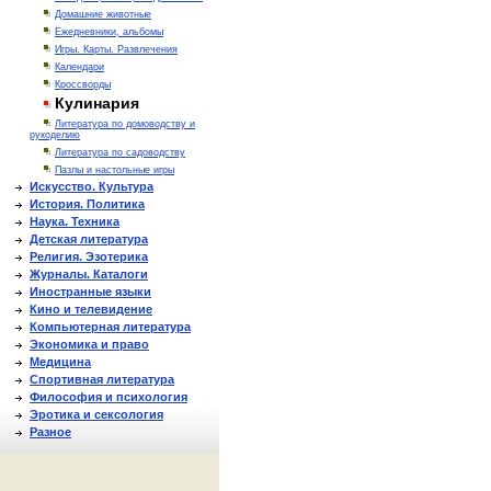
Домашние животные
Ежедневники, альбомы
Игры. Карты. Развлечения
Календари
Кроссворды
Кулинария
Литература по домоводству и
рукоделию
Литература по садоводству
Пазлы и настольные игры
Искусство. Культура
История. Политика
Наука. Техника
Детская литература
Религия. Эзотерика
Журналы. Каталоги
Иностранные языки
Кино и телевидение
Компьютерная литература
Экономика и право
Медицина
Спортивная литература
Философия и психология
Эротика и сексология
Разное