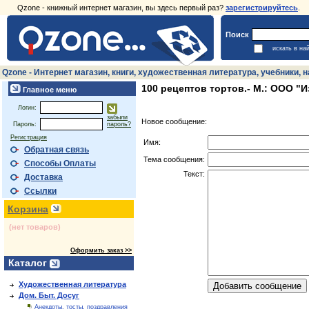
Qzone - книжный интернет магазин, вы здесь первый раз?
зарегистрируйтесь
.
Поиск
искать в на
Qzone - Интернет магазин, книги, художественная литература, учебники,
100 рецептов тортов.- М.: ООО "Из
Главное меню
Логин:
забыли
Новое сообщение:
Пароль:
пароль?
Регистрация
Имя:
Обратная связь
Тема сообщения:
Способы Оплаты
Текст:
Доставка
Ссылки
Корзина
(нет товаров)
Оформить заказ >>
Каталог
Художественная литература
Дом. Быт. Досуг
Анекдоты, тосты, поздравления