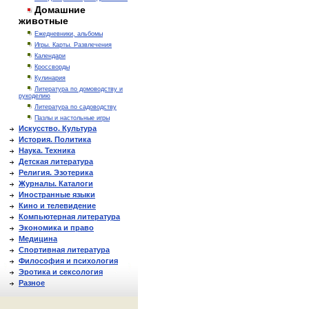
Домашние
животные
Ежедневники, альбомы
Игры. Карты. Развлечения
Календари
Кроссворды
Кулинария
Литература по домоводству и
рукоделию
Литература по садоводству
Пазлы и настольные игры
Искусство. Культура
История. Политика
Наука. Техника
Детская литература
Религия. Эзотерика
Журналы. Каталоги
Иностранные языки
Кино и телевидение
Компьютерная литература
Экономика и право
Медицина
Спортивная литература
Философия и психология
Эротика и сексология
Разное