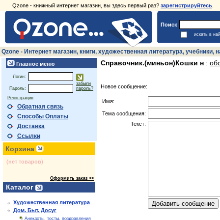
Qzone - книжный интернет магазин, вы здесь первый раз?
зарегистрируйтесь
.
Поиск
искать в на
Qzone - Интернет магазин, книги, художественная литература, учебники,
Справочник.(миньон)Кошки н
:
об
Главное меню
Логин:
забыли
Новое сообщение:
Пароль:
пароль?
Регистрация
Имя:
Обратная связь
Тема сообщения:
Способы Оплаты
Текст:
Доставка
Ссылки
Корзина
(нет товаров)
Оформить заказ >>
Каталог
Художественная литература
Дом. Быт. Досуг
Анекдоты, тосты, поздравления