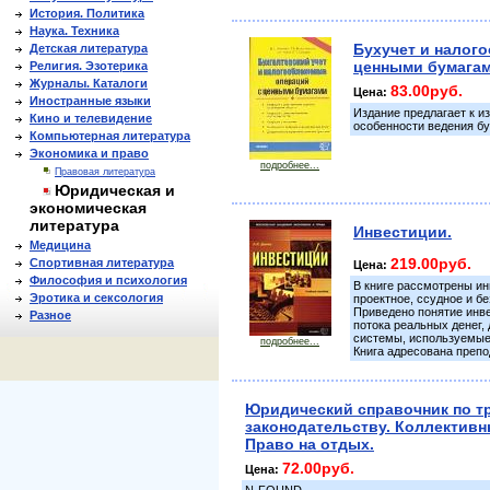
История. Политика
Наука. Техника
Бухучет и налог
Детская литература
ценными бумагам
Религия. Эзотерика
Журналы. Каталоги
83.00руб.
Цена:
Иностранные языки
Издание предлагает к и
Кино и телевидение
особенности ведения бу
Компьютерная литература
Экономика и право
подробнее...
Правовая литература
Юридическая и
экономическая
литература
Инвестиции.
Медицина
219.00руб.
Спортивная литература
Цена:
Философия и психология
В книге рассмотрены ин
Эротика и сексология
проектное, ссудное и 
Приведено понятие инв
Разное
потока реальных денег,
системы, используемые 
подробнее...
Книга адресована преп
Юридический справочник по т
законодательству. Коллектив
Право на отдых.
72.00руб.
Цена: