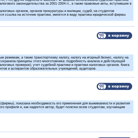
огового законодательства за 2001-2004 гг., а также правовые акты, вступившие в
алоговых органов, органов прокуратуры и милиции, судей, на студентов
тся ссылка на источник практики, имеется в виду практика юридической фирмы
 режимам, а также транспортному налогу, налогу на игорный бизнес, налогу на
сохранила принципы этого многотомника: подробность анализа и действующей
алоговых проверок); учет судебной практики и практики налоговых органов. Книга
ентов и аспирантов образовательных учреждений, аудиторов.
 (фирмы), показана необходимость его применения для выживаемости и развития
го профиля и, как надеется автор, будет полезно всем студентам, изучающим