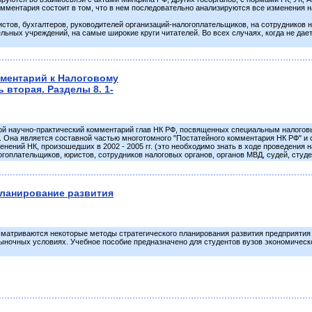
мментария состоит в том, что в нем последовательно анализируются все изменения нал
истов, бухгалтеров, руководителей организаций-налогоплательщиков, на сотрудников н
ьных учреждений, на самые широкие круги читателей. Во всех случаях, когда не дае
ментарий к Налоговому
ь вторая. Разделы 8. 1-
ой научно-практический комментарий глав НК РФ, посвященных специальным налоговым
 Она является составной частью многотомного "Постатейного комментария НК РФ" и 
енений НК, произошедших в 2002 - 2005 гг. (это необходимо знать в ходе проведения н
огоплательщиков, юристов, сотрудников налоговых органов, органов МВД, судей, студ
планирование развития
сматриваются некоторые методы стратегического планирования развития предприятия
ыночных условиях. Учебное пособие предназначено для студентов вузов экономическо