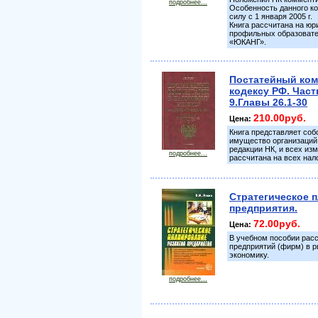
подробнее...
Особенность данного ко
силу с 1 января 2005 г.
Книга рассчитана на юр
профильных образовател
«ЮКАНГ».
Постатейный ком
кодексу РФ. Част
9.Главы 26.1-30
210.00руб.
Цена:
Книга представляет соб
имущество организаций.
редакции НК, и всех изм
подробнее...
рассчитана на всех нал
Стратегическое 
предприятия.
72.00руб.
Цена:
В учебном пособии рас
предприятий (фирм) в р
экономику.
подробнее...