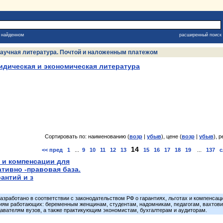
в найденном
расширенный поиск
, научная литература. Почтой и наложенным платежом
дическая и экономическая литература
Сортировать по: наименованию (
возр
|
убыв
), цене (
возр
|
убыв
), р
14
<< пред
1
...
9
10
11
12
13
15
16
17
18
19
...
137
с
 и компенсации для
тивно -правовая база.
рантий и з
азработано в соответствии с законодательством РФ о гарантиях, льготах и компенсац
риям работающих: беременным женщинам, студентам, надомникам, педагогам, вахтови
авателям вузов, а также практикующим экономистам, бухгалтерам и аудиторам.