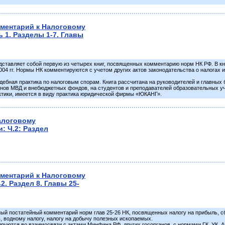
ментарий к Налоговому
ь 1. Разделы 1-7. Главы
ставляет собой первую из четырех книг, посвященных комментарию норм НК РФ. В кни
04 гг. Нормы НК комментируются с учетом других актов законодательства о налогах и
ебная практика по налоговым спорам. Книга рассчитана на руководителей и главных б
анов МВД и внебюджетных фондов, на студентов и преподавателей образовательных учр
ктики, имеется в виду практика юридической фирмы «ЮКАНГ».
алоговому
: Ч.2: Раздел
ментарий к Налоговому
2. Раздел 8. Главы 25-
ный постатейный комментарий норм глав 25-26 НК, посвященных налогу на прибыль, 
, водному налогу, налогу на добычу полезных ископаемых.
уются во взаимосвязи с актами Минфина РФ, других госорганов, с нормами ГК, УК, АП