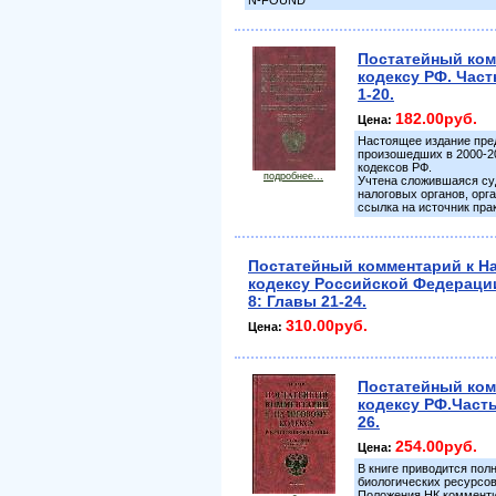
N-FOUND
Постатейный ком
кодексу РФ. Част
1-20.
182.00руб.
Цена:
Настоящее издание пред
произошедших в 2000-20
кодексов РФ.
подробнее...
Учтена сложившаяся суд
налоговых органов, орг
ссылка на источник пра
Постатейный комментарий к Н
кодексу Российской Федерации
8: Главы 21-24.
310.00руб.
Цена:
Постатейный ком
кодексу РФ.Часть
26.
254.00руб.
Цена:
В книге приводится пол
биологических ресурсов
Положения НК комментир