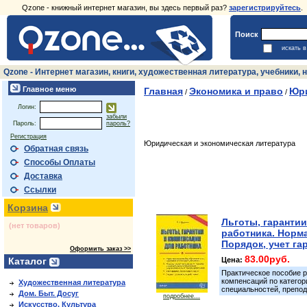
Qzone - книжный интернет магазин, вы здесь первый раз?
зарегистрируйтесь
.
Поиск
искать 
Qzone - Интернет магазин, книги, художественная литература, учебники
Главное меню
Главная
Экономика и право
Юри
/
/
Логин:
забыли
Пароль:
пароль?
Регистрация
Юридическая и экономическая литература
Обратная связь
Способы Оплаты
Доставка
Ссылки
Корзина
Льготы, гарантии
(нет товаров)
работника. Норма
Порядок, учет га
Оформить заказ >>
83.00руб.
Каталог
Цена:
Практическое пособие р
компенсаций по катего
Художественная литература
специальностей, препод
Дом. Быт. Досуг
подробнее...
Искусство. Культура