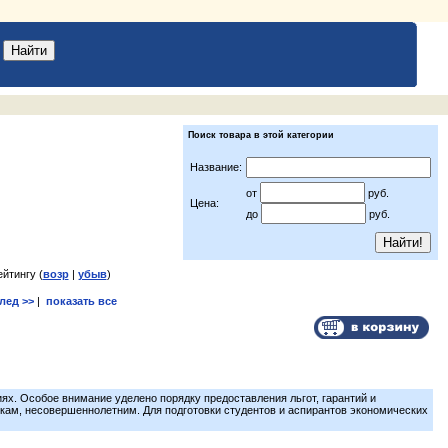
Поиск товара в этой категории
Название:
от
руб.
Цена:
до
руб.
ейтингу (
возр
|
убыв
)
лед >>
|
показать все
иях. Особое внимание уделено порядку предоставления льгот, гарантий и
кам, несовершеннолетним. Для подготовки студентов и аспирантов экономических