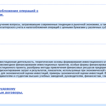
ообложение операций с
и.
зучению вопросы, затрагиваюшие современные тенденции в рыночной экономике, а та
хгалтерского учета и налогообложения операций с ценными бумагами у различных су
вестиционная деятельность, теоретические основы формирования инвестиционного к
безвозмездное финансирование инвестиционных проектов, особые формы финансирован
естиционного проекта, разобраны методы привлечения финансовых ресурсов предприя
 дисконтирование затрат и результатов, показатели, используемые при экономическо
для экономической оценки инвестиций, примеры экономической оценки инвестиций. В
одавателям и студентам высших учебных заведений, руководителям, финансистам, гл
рудовому
ные договоры.