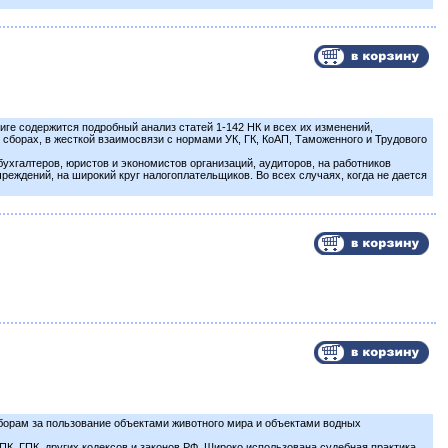
ге содержится подробный анализ статей 1-142 НК и всех их изменений,
 сборах, в жесткой взаимосвязи с нормами УК, ГК, КоАП, Таможенного и Трудового
ухгалтеров, юристов и экономистов организаций, аудиторов, на работников
еждений, на широкий круг налогоплательщиков. Во всех случаях, когда не дается
сборам за пользование объектами животного мира и объектами водных
К, ГПК, других кодексов и законов РФ. Широко использована судебная практика.