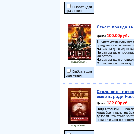
Выбрать для
сравнения
Стелс: правда за
100.00руб.
Цена:
В новом американском с
придуманного в Голливу
На самом деле идею, ка
На самом деле прославл
качествах.
На самом деле специали
подробнее...
О том, как на самом де
Выбрать для
сравнения
Столыпин - исто
смерть ради Рос
122.00руб.
Цена:
Петр Столыпин — после
когда брат пошел на бра
деятеля. Кто стоял за 
предпочитают не вспоми
подробнее...