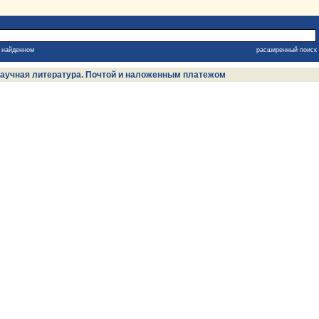
в найденном
расширенный поиск
, научная литература. Почтой и наложенным платежом