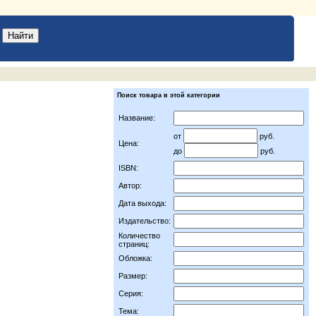
Поиск товара в этой категории
Название:
от
руб.
Цена:
до
руб.
ISBN:
Автор:
Дата выхода:
Издательство:
Количество
страниц:
Обложка:
Размер:
Серия:
Тема: