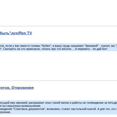
быть"дух(Ren TV
тоя, если у вас вместо головы "бубен", а вашу грудь называют "фанерой" - значит, вы
". Смотреть на это прикольно, читать про это весело… А пережить - не дай Бог!
ентов. Откровения
присущей ему иронией, раскрывает опыт своей жизни и работы на телевидении за пятьде
ря на серьезные размышления.
видения "Спектакль документов", возможно, станет настольной книгой. А для тех, кто
троение.