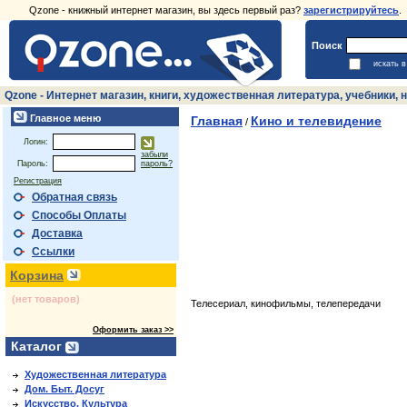
Qzone - книжный интернет магазин, вы здесь первый раз?
зарегистрируйтесь
.
Поиск
искать 
Qzone - Интернет магазин, книги, художественная литература, учебники
Главное меню
Главная
Кино и телевидение
/
Логин:
забыли
Пароль:
пароль?
Регистрация
Обратная связь
Способы Оплаты
Доставка
Ссылки
Корзина
(нет товаров)
Телесериал, кинофильмы, телепередачи
Оформить заказ >>
Каталог
Художественная литература
Дом. Быт. Досуг
Искусство. Культура