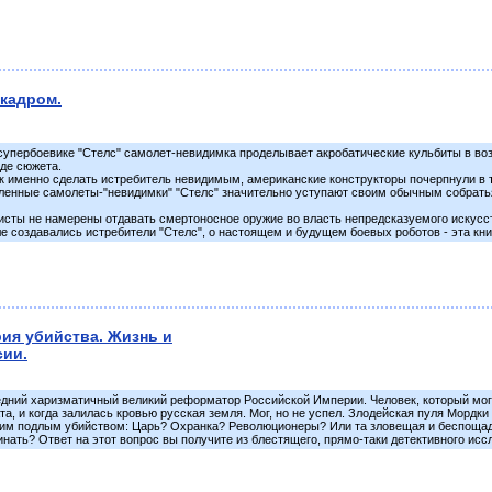
 кадром.
упербоевике "Стелс" самолет-невидимка проделывает акробатические кульбиты в возду
де сюжета.
к именно сделать истребитель невидимым, американские конструкторы почерпнули в т
енные самолеты-"невидимки" "Стелс" значительно уступают своим обычным собратьям
сты не намерены отдавать смертоносное оружие во власть непредсказуемого искусст
ле создавались истребители "Стелс", о настоящем и будущем боевых роботов - эта кни
рия убийства. Жизнь и
сии.
дний харизматичный великий реформатор Российской Империи. Человек, который мог 
та, и когда залилась кровью русская земля. Мог, но не успел. Злодейская пуля Мордк
этим подлым убийством: Царь? Охранка? Революционеры? Или та зловещая и беспощад
нать? Ответ на этот вопрос вы получите из блестящего, прямо-таки детективного исс