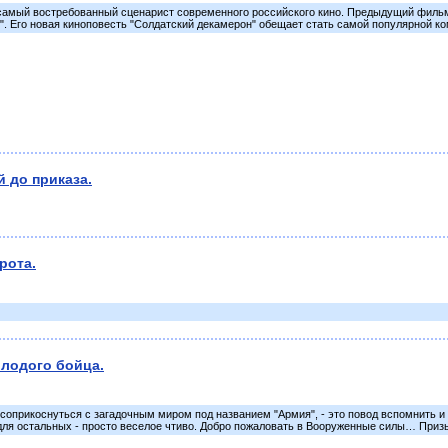
самый востребованный сценарист современного российского кино. Предыдущий фильм, 
". Его новая киноповесть "Солдатский декамерон" обещает стать самой популярной ко
 до приказа.
рота.
лодого бойца.
 соприкоснуться с загадочным миром под названием "Армия", - это повод вспомнить и 
 для остальных - просто веселое чтиво. Добро пожаловать в Вооруженные силы… Приз