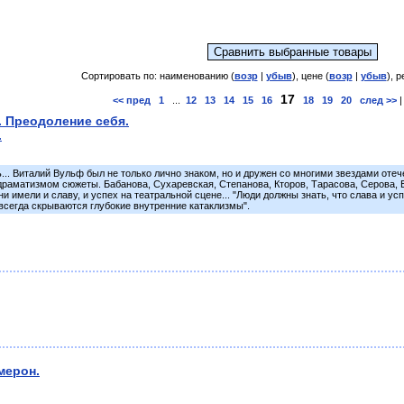
Сортировать по: наименованию (
возр
|
убыв
), цене (
возр
|
убыв
), р
17
<< пред
1
...
12
13
14
15
16
18
19
20
след >>
 Преодоление себя.
.
ь... Виталий Вульф был не только лично знаком, но и дружен со многими звездами от
аматизмом сюжеты. Бабанова, Сухаревская, Степанова, Кторов, Тарасова, Серова, Ел
ни имели и славу, и успех на театральной сцене... "Люди должны знать, что слава и 
сегда скрываются глубокие внутренние катаклизмы".
мерон.