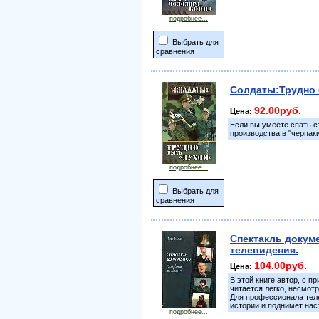
подробнее...
Выбрать для
сравнения
Солдаты:Трудно 
92.00руб.
Цена:
Если вы умеете спать с
производства в "черпаки
подробнее...
Выбрать для
сравнения
Спектакль докум
телевидения.
104.00руб.
Цена:
В этой книге автор, с 
читается легко, несмот
Для профессионала теле
истории и поднимет нас
подробнее...