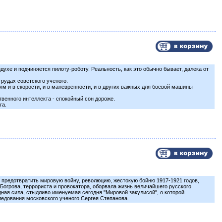
хе и подчиняется пилоту-роботу. Реальность, как это обычно бывает, далека от
рудах советского ученого.
 и в скорости, и в маневренности, и в других важных для боевой машины
венного интеллекта - спокойный сон дороже.
га.
предотвратить мировую войну, революцию, жестокую бойню 1917-1921 годов,
и Богрова, террориста и провокатора, оборвала жизнь величайшего русского
ная сила, стыдливо именуемая сегодня "Мировой закулисой", о которой
ледования московского ученого Сергея Степанова.