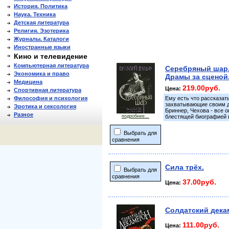
История. Политика
Наука. Техника
Детская литература
Религия. Эзотерика
Журналы. Каталоги
Иностранные языки
Кино и телевидение
Компьютерная литература
Серебряный шар.
Экономика и право
Драмы за сценой
Медицина
219.00руб.
Цена:
Спортивная литература
Философия и психология
Ему есть что рассказат
захватывающие своим др
Эротика и сексология
Бриннер, Чехова - все о
Разное
подробнее...
блестящей биографией в
Выбрать для
сравнения
Сила трёх.
Выбрать для
сравнения
37.00руб.
Цена:
Солдатский дека
111.00руб.
Цена: