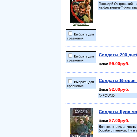
Геннадий Островский - 
на фестивале "Кинотавр
подробнее...
Выбрать для
сравнения
Солдаты:200 дней
Выбрать для
сравнения
99.00руб.
Цена:
Солдаты:Вторая 
Выбрать для
сравнения
92.00руб.
Цена:
N-FOUND
Солдаты:Курс мо
87.00руб.
Цена:
Для тех, кто имел честь
борьбе с паникой. Ну а