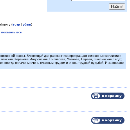
ейтингу (
возр
|
убыв
)
|
показать все
ечественной сцены. Блестящий дар рассказчика превращает жизненные коллизии в
анская, Коренева, Андровская, Пилявская, Уланова, Нуреев, Кшесинская, Гердт,
успех всегда оплачены очень сложным трудом и очень трудной судьбой. И за внешне