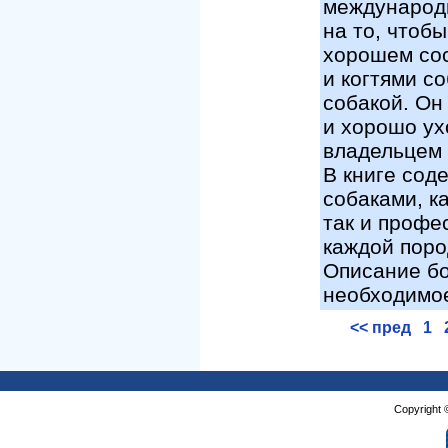
международн
на то, чтоб
хорошем сос
и когтями с
собакой. Он
и хорошо ух
владельцем 
В книге сод
собаками, к
так и профе
каждой поро
Описание бо
необходимое
<< пред
1
Copyright