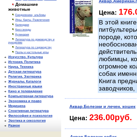
Аквар.Американ.
Домашние
животные
176.
Цена:
Ежедневники, альбомы
Игры. Карты. Развлечения
В этой книг
Календари
питбультерь
Кроссворды
Кулинария
подробнее...
породе, кот
Литература по домоводству и
необоснован
рукоделию
Литература по садоводству
действитель
Пазлы и настольные игры
Искусство. Культура
любимцы, ко
История. Политика
огромное ко
Наука. Техника
Детская литература
собак именн
Религия. Эзотерика
Книга предн
Журналы. Каталоги
Иностранные языки
заводчиков,
Кино и телевидение
Компьютерная литература
Экономика и право
Медицина
Аквар.Болезни и лечен. кошек
Спортивная литература
236.00руб.
Философия и психология
Цена:
Эротика и сексология
Разное
Аквар.Болезни собак