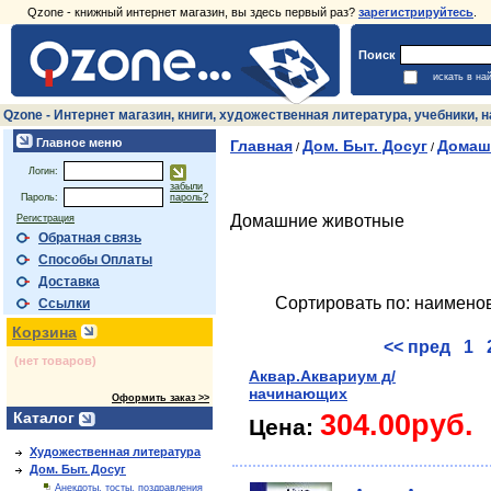
Qzone - книжный интернет магазин, вы здесь первый раз?
зарегистрируйтесь
.
Поиск
искать в на
Qzone - Интернет магазин, книги, художественная литература, учебники,
Главное меню
Главная
Дом. Быт. Досуг
Домаш
/
/
Логин:
забыли
Пароль:
пароль?
Домашние животные
Регистрация
Обратная связь
Способы Оплаты
Доставка
Сортировать по: наимено
Ссылки
Корзина
<< пред
1
(нет товаров)
Аквар.Аквариум д/
начинающих
Оформить заказ >>
Каталог
304.00руб.
Цена:
Художественная литература
Дом. Быт. Досуг
Анекдоты, тосты, поздравления